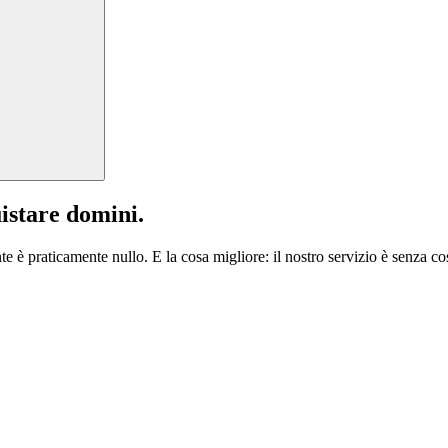
istare domini.
te è praticamente nullo. E la cosa migliore: il nostro servizio è senza cos