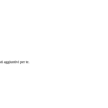
ti aggiuntivi per te.