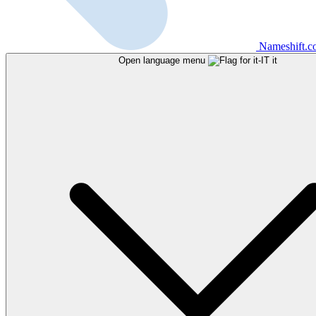
Nameshift.
Open language menu
it